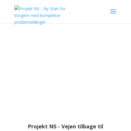
§85 Bostøtte forløb
Projekt NS – Vejen tilbage til
samfundet
Projekt NS - Vejen tilbage til