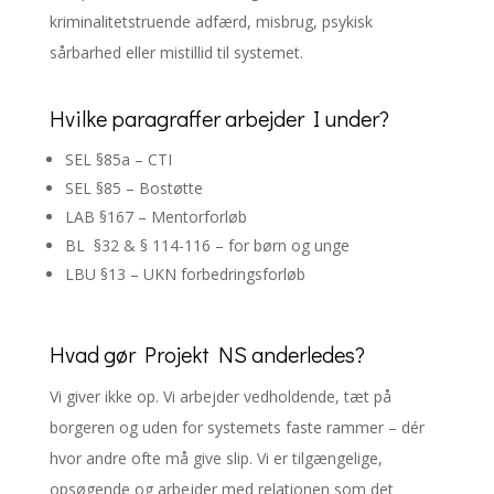
kriminalitetstruende adfærd, misbrug, psykisk
sårbarhed eller mistillid til systemet.
Hvilke paragraffer arbejder I under?
SEL §85a – CTI
SEL §85 – Bostøtte
LAB §167 – Mentorforløb
BL §32 & § 114-116 – for børn og unge
LBU §13 – UKN forbedringsforløb
Hvad gør Projekt NS anderledes?
Vi giver ikke op. Vi arbejder vedholdende, tæt på
borgeren og uden for systemets faste rammer – dér
hvor andre ofte må give slip. Vi er tilgængelige,
opsøgende og arbejder med relationen som det