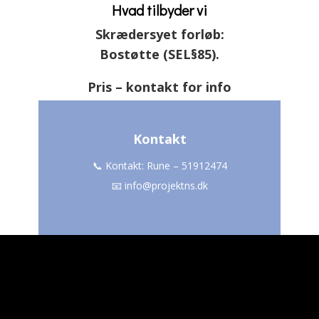
Hvad tilbyder vi
Skrædersyet forløb:
Bostøtte (SEL§85).
Pris – kontakt for info
Kontakt
📞 Kontakt: Rune – 51912474
📧 info@projektns.dk