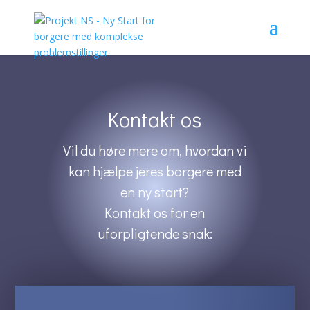
Kontakt os
Vil du høre mere om, hvordan vi
kan hjælpe jeres borgere med
en ny start?
Kontakt os for en
uforpligtende snak: