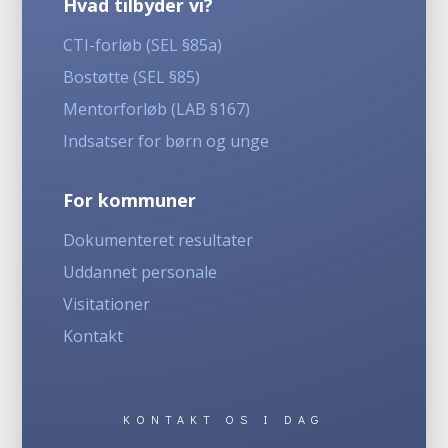
Hvad tilbyder vi?
CTI-forløb (SEL §85a)
Bostøtte (SEL §85)
Mentorforløb (LAB §167)
Indsatser for børn og unge
For kommuner
Dokumenteret resultater
Uddannet personale
Visitationer
Kontakt
KONTAKT OS I DAG